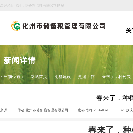
欢迎来到化州市储备粮管理有限公司网站！
关
新闻详情
•
当前位置：
网站首页
≡
党群建设
≡
党建工作
≡
春来了，种树去
春来了，种
来源:
|
作者:
化州市储备粮管理有限公司
|
发布时间:
2026-03-19
|
329
次
春来了，种