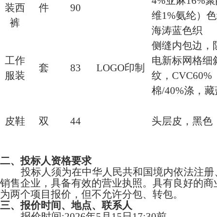
4%亚麻16%
装西
件
90
维1%氨纶）
裤
海涛蓝色织
侧缝内包边，
工作
电新标网格细
套
83
LOGO印制
服装
纹，
CVC60%
棉/40%涤，藏
皮鞋
双
44
头层皮，
黑色
二
、投标人资格要求
投标人须为在中华人民共和国境内依法注册
销售企业，具备有效的营业执照。具有良好的商
为两个项目报价，但不允许分包、转包。
三
、报价时间、地点、联系人
报价时间
:2026年
5
月
15
日
17:30前。