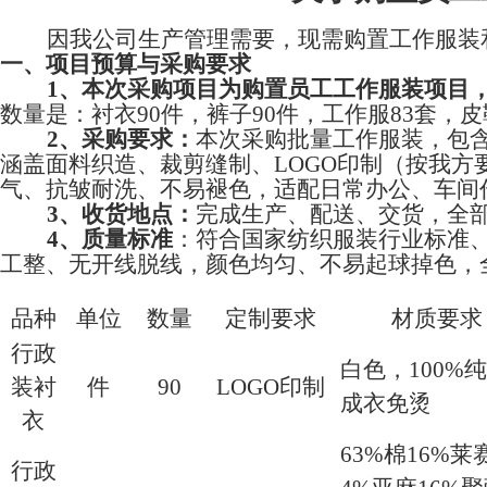
因我公司生产管理需要，现需购置工作服装
一
、项目
预算
与采购
要求
1、本次采购项目为购置员工
工作服装项目
数量是：衬衣
90件，裤子90件，工作服83套，皮
2、采购要求
：
本次采购批量工作服装，包
涵盖面料织造、裁剪缝制、
LOGO印制（按我
气、抗皱耐洗、不易褪色，适配日常办公、车间
3、收货地点
：
完成生产、配送、交货，全
4、质量标准
：符合国家纺织服装行业标准
工整、无开线脱线，颜色均匀、不易起球掉色，
品种
单位
数量
定制要求
材质要求
行政
白色，
100%
装衬
件
90
LOGO印制
成衣免烫
衣
63%棉16%莱
行政