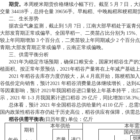
期货。
本周粳米期货价格继续小幅下行。截至 5 月 7 日，大商
交量 34418手，总持仓量 39656手。早籼稻、中晚籼稻和粳稻
二、生长形势
据农业气象监测，截止到 5月 7日，江南大部早稻处于返
大部发育期正常或偏早。全国早稻一、二类苗占比分别为 15%、8
较上年同期增加 3 个百分点，二类苗较上年同期减少 2 个
青期;大部发育期正常或偏早，云南正常或偏晚。
三、供需平衡分析
2021年为稳定市场预期，确保口粮安全，国家对稻谷生产
植面积。按正常年景预估，2021年稻谷产量将在上年减产基础上恢
2021 年稻谷去库存力度仍较大，从 4 月底开始，陈粳
谷低价定向销售，预计2021 年稻谷消费量总体继续增长，达到
等因素影响，预计 2021年我国稻谷进口量较上年基本持平，出口
示，2021 年 1-3 月我国累计进口稻谷 29 亿斤，同比增加158.3
总体看，预计 2021 年全国稻谷总供给量约 4110 亿斤，总
国内政策性稻谷库存仍处于历史高位，稻谷供应有保障，供需总
稻谷供需平衡表
(日历年度) 单位：亿斤
本年供给
本年需
期初
国内消
饲
产量
进口
年份