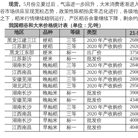
现货。
5月份立夏过后，气温进一步回升，大米消费逐渐进
谷市场供应呈现宽松态势，政策性陈稻拍卖常态化进行，各级地
之下，稻米行情继续稳弱运行。产区稻谷余量继续下降，剩余约
我国稻谷和大米价格统计表（单位：元
/
吨）
地区
品种
等级
类型
21-
268
黑龙江建三江
粳稻
三等
2020 年产收购价
江苏新沂
粳稻
三等
2020 年产收购价
292
黑龙江东部
粳米
标一
出厂价
375
江苏新沂
粳米
标一
批发价
420
284
湖南长沙
晚籼稻
三等
2020 年产收购价
290
江西南昌
晚籼稻
三等
2020 年产收购价
280
安徽芜湖
晚籼稻
三等
2020 年产收购价
295
湖北武汉
晚籼稻
三等
2020 年产收购价
390
湖南长沙
晚籼米
标一
批发价
434
安徽芜湖
晚籼米
标一
批发价
260
湖南长沙
早籼稻
三等
2020 年产收购价
江西南昌
早籼稻
三等
2020 年产收购价
260
400
湖南长沙
早籼米
标一
批发价
404
江西南昌
早籼米
标一
批发价