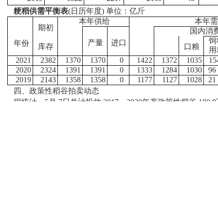
粳稻供需平衡表
(日历年度) 单位：亿斤
本年供给
本年需
期初
国内消
饲
产量
进口
年份
库存
口粮
用
2021
2382
1370
1370
0
1422
1372
1035
15
2020
2324
1391
1391
0
1333
1284
1030
96
2019
2143
1358
1358
0
1177
1127
1028
21
四、政策性稻谷拍卖动态
据统计，5月 7日共计投放 2017～2020年产政策性稻谷 180
比，成交量增加 0.7万吨，成交均价上涨 13元/吨。分品种看，粳稻投放
晚籼稻投放 60.8万吨，实际成交 5.4万吨，成交率 8.9%，成交均价 
均价 2380元/吨。中晚稻是拍卖市场成交的主力， 早籼稻
湖南、湖北和江西稻谷少量成交。综合统计， 截止到 5月 7日，202
16.8%，成交均价 2587 元/吨。
2021
年早籼稻拍卖统计表
日期
品种
计划交易量（万
实际成交量（
吨）
吨）
2021/1/8
早籼
44.2725
4.1737
稻