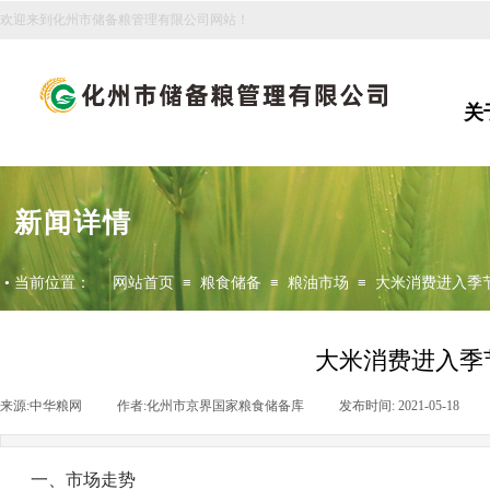
欢迎来到化州市储备粮管理有限公司网站！
关
新闻详情
•
当前位置：
网站首页
≡
粮食储备
≡
粮油市场
≡
大米消费进入季
大米消费进入季
来源:
中华粮网
|
作者:
化州市京界国家粮食储备库
|
发布时间:
2021-05-18
|
一、市场走势